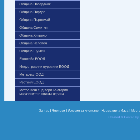
Община Пазарджик
Община Пирдоп
Община Първомай
Община Симитли
Община Хитрино
Община Челопеч
Община Шумен
Екостийл ЕООД
Индустриални суровини ЕООД
Метарекс ООД
Рестийл ЕООД
Метро Кеш енд Кери България -
магазините в цялата страна
За нас |
Членове |
Условия за членство |
Нормативна база |
Места
Created & Hosted by 