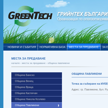
НОВИНИ И СЪБИТИЯ
НОРМАТИВНА БАЗА
МЕСТА ЗА ПРЕДАВАНЕ
ЗА 
МЕСТА ЗА ПРЕДАВАНЕ
начало -
места за предаване
- община павликени
ОБЩИНА ПАВЛИКЕНИ
Община Банско
Община Венец
Точка за събиране на ИУЕ
Община Враца
Адрес: гр. Павликени, бул. Р
Община Каспичан
Община Никола Козлево
Община Павликени