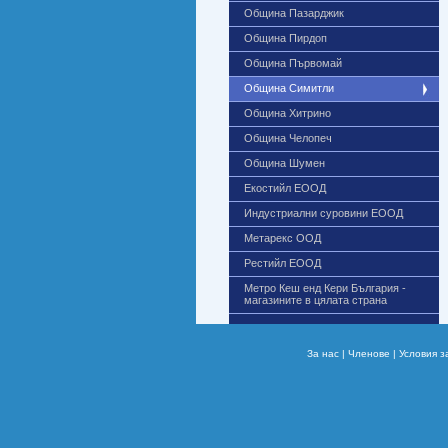
Община Пазарджик
Община Пирдоп
Община Първомай
Община Симитли
Община Хитрино
Община Челопеч
Община Шумен
Екостийл ЕООД
Индустриални суровини ЕООД
Метарекс ООД
Рестийл ЕООД
Метро Кеш енд Кери България -
магазините в цялата страна
За нас |
Членове |
Условия з