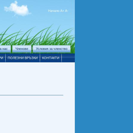
Начало
А+
А-
а нас
Членове
Условия за членство
РИ
ПОЛЕЗНИ ВРЪЗКИ
КОНТАКТИ