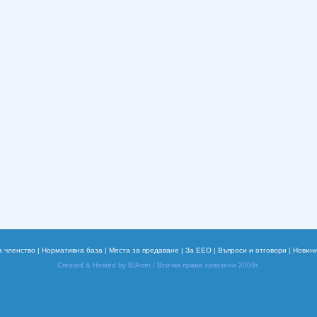
а членство |
Нормативна база |
Места за предаване |
За EEO |
Въпроси и отговори |
Новини
Created & Hosted by BIAnet /
Всички права запазени 2009г.