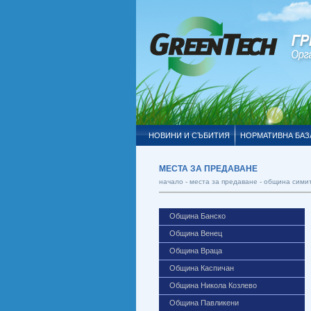
НОВИНИ И СЪБИТИЯ
НОРМАТИВНА БАЗ
МЕСТА ЗА ПРЕДАВАНЕ
начало -
места за предаване
- община сими
Община Банско
Община Венец
Община Враца
Община Каспичан
Община Никола Козлево
Община Павликени