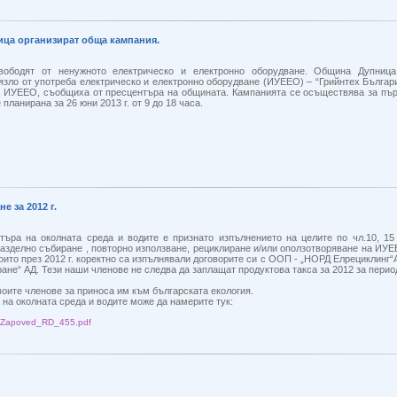
ца организират обща кампания.
ободят от ненужното електрическо и електронно оборудване. Община Дупниц
язло от употреба електрическо и електронно оборудване (ИУЕЕО) – “Грийнтех Българ
а ИУЕЕО, съобщиха от пресцентъра на общината. Кампанията се осъществява за пъ
планирана за 26 юни 2013 г. от 9 до 18 часа.
 за 2012 г.
търа на околната среда и водите е признато изпълнението на целите по чл.10, 15
азделно събиране , повторно използване, рециклиране и/или оползотворяване на ИУ
то през 2012 г. коректно са изпълнявали договорите си с ООП - „НОРД Елрециклинг“
не“ АД. Тези наши членове не следва да заплащат продуктова такса за 2012 за перио
те членове за приноса им към българската екология.
 на околната среда и водите може да намерите тук:
O/Zapoved_RD_455.pdf