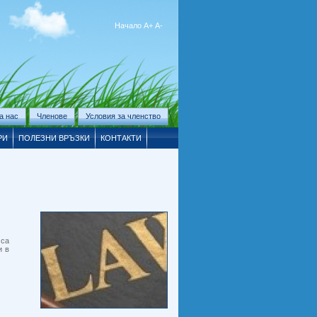
Начало
А+
А-
а нас
Членове
Условия за членство
РИ
ПОЛЕЗНИ ВРЪЗКИ
КОНТАКТИ
 са
и в