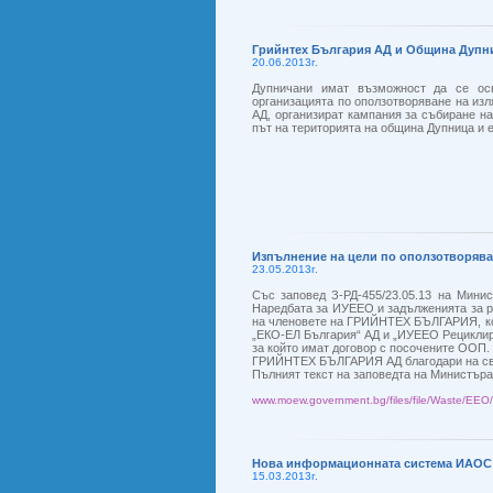
Грийнтех България АД и Община Дупни
20.06.2013г.
Дупничани имат възможност да се осв
организацията по оползотворяване на изл
АД, организират кампания за събиране н
път на територията на община Дупница и е 
Изпълнение на цели по оползотворяване
23.05.2013г.
Със заповед З-РД-455/23.05.13 на Минис
Наредбата за ИУЕЕО и задълженията за р
на членовете на ГРИЙНТЕХ БЪЛГАРИЯ, кои
„ЕКО-ЕЛ България“ АД и „ИУЕЕО Рециклира
за който имат договор с посочените ООП.
ГРИЙНТЕХ БЪЛГАРИЯ АД благодари на свои
Пълният текст на заповедта на Министъра
www.moew.government.bg/files/file/Waste/EE
Нова информационната система ИАОС
15.03.2013г.