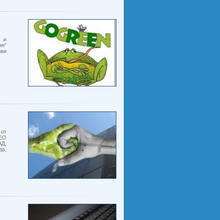
а и
ия”
рви
 от
ЕЕО
АД,
да,