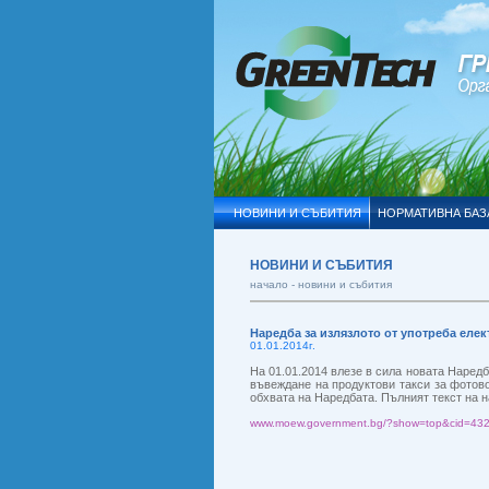
НОВИНИ И СЪБИТИЯ
НОРМАТИВНА БАЗ
НОВИНИ И СЪБИТИЯ
начало -
новини и събития
Наредба за излязлото от употреба еле
01.01.2014г.
На 01.01.2014 влезе в сила новата Наредб
въвеждане на продуктови такси за фотов
обхвата на Наредбата. Пълният текст на 
www.moew.government.bg/?show=top&cid=43